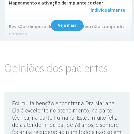
Mapeamento e ativação de implante coclear
individualmente
Veja mais
Revisão e limpeza de aparelho auditivo não comprado
conosco
individualmente
PEATE / BERA
individualmente
Opiniões dos pacientes
Potencial evocado auditivo de média latência (PEA-ML)
individualmente
Exame Bera
individualmente
Foi muita benção encontrar a Dra Mariana.
Ela é excelente no atendimento, na parte
Reabilitação vestibular
individualmente
técnica, na parte humana. Estou muito feliz
dela atender meu pai, de 78 anos, e sempre
BERA com sedação
individualmente
focar na recuperação num todo e não só em