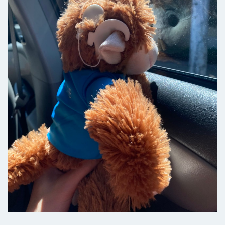
Paciente
Atendimento maravilhoso, muito paciente!
Explicou tudo com muito cuidado e carinho
Paciente
Não tenho opinião para dar, atendimento
excelente