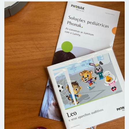
Paciente
Quero deixar registrado meu agradecimento
e elogio à Dra. Mariana e toda a equipe.
Desde o primeiro contato pelo WhatsApp até
o atendimento presencial, tudo foi feito com
muito cuidado, atenção e profissionalismo.
Fiquei extremamente satisfeita com a forma
acolhedora como minha bebê foi atendida
durante o exame BERA. É reconfortante
encontrar uma equipe tão dedicada e
humana. Parabéns pelo excelente trabalho e
muito obrigada por toda a atenção e
carinho!