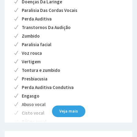
Doenças Da Laringe
Paralisia Das Cordas Vocais
Perda Auditiva
Transtornos Da Audição
Zumbido
Paralisia facial
Voz rouca
Vertigem
Tontura e zumbido
Presbiacusia
Perda Auditiva Condutiva
Engasgo
Abuso vocal
Veja mais
Cisto vocal
Pólipo vocal
Nódulo vocal